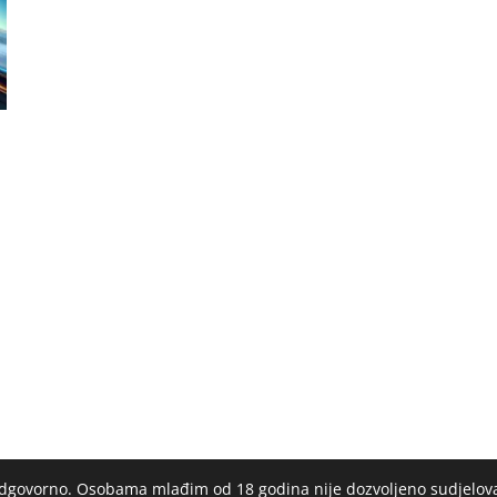
 odgovorno. Osobama mlađim od 18 godina nije dozvoljeno sudjelov