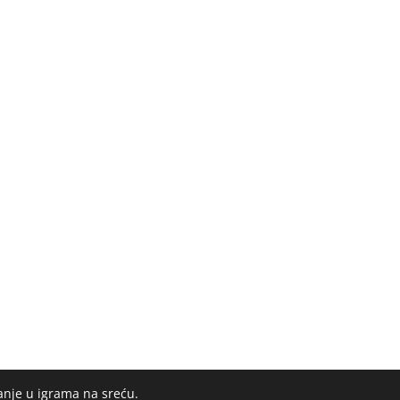
anje u igrama na sreću.