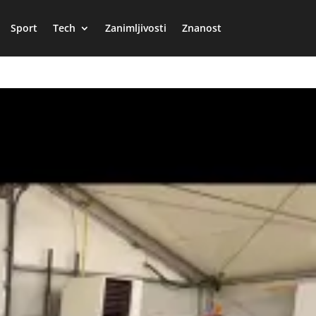
Sport
Tech
Zanimljivosti
Znanost