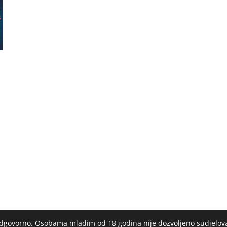
 odgovorno. Osobama mlađim od 18 godina nije dozvoljeno sudjelov