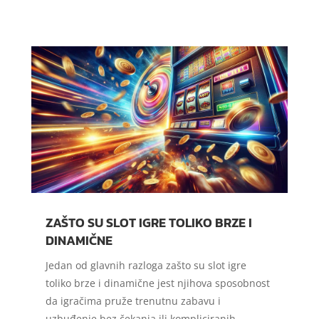
ZAŠTO SU SLOT IGRE TOLIKO BRZE I
DINAMIČNE
Jedan od glavnih razloga zašto su slot igre
toliko brze i dinamične jest njihova sposobnost
da igračima pruže trenutnu zabavu i
uzbuđenje bez čekanja ili kompliciranih