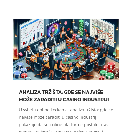
ANALIZA TRŽIŠTA: GDE SE NAJVIŠE
MOŽE ZARADITI U CASINO INDUSTRIJI
U svijetu online kockanja, analiza tržišta: gde se
najviše može zaraditi u casino industriji,
pokazuje da su online platforme postale pravi
magnet za igrače. Zbog svoje dostupnosti i