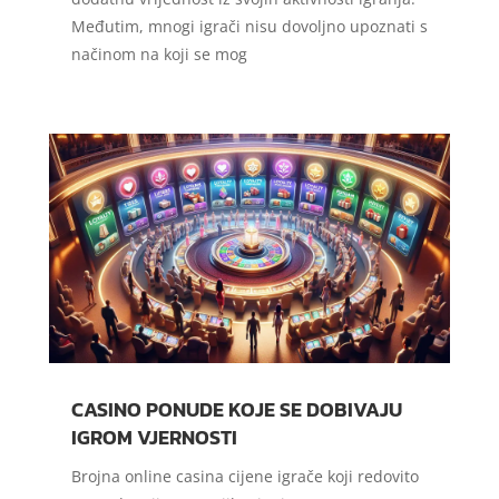
Međutim, mnogi igrači nisu dovoljno upoznati s
načinom na koji se mog
CASINO PONUDE KOJE SE DOBIVAJU
IGROM VJERNOSTI
Brojna online casina cijene igrače koji redovito