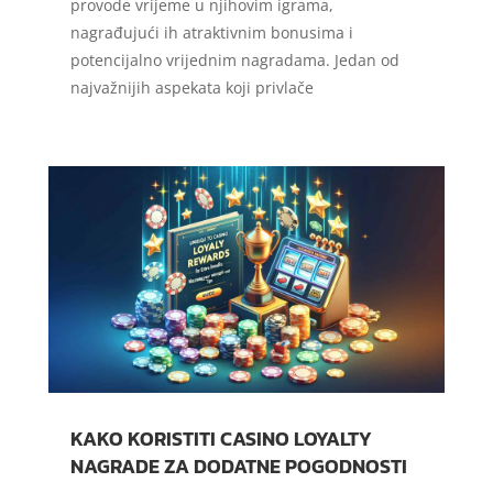
provode vrijeme u njihovim igrama,
nagrađujući ih atraktivnim bonusima i
potencijalno vrijednim nagradama. Jedan od
najvažnijih aspekata koji privlače
KAKO KORISTITI CASINO LOYALTY
NAGRADE ZA DODATNE POGODNOSTI