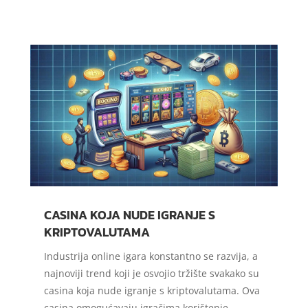
CASINA KOJA NUDE IGRANJE S
KRIPTOVALUTAMA
Industrija online igara konstantno se razvija, a
najnoviji trend koji je osvojio tržište svakako su
casina koja nude igranje s kriptovalutama. Ova
casina omogućavaju igračima korištenje