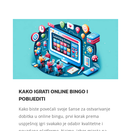
KAKO IGRATI ONLINE BINGO I
POBIJEDITI
Kako biste povećali svoje šanse za ostvarivanje
dobitka u online bingu, prvi korak prema
uspješnoj igri svakako je odabir kvalitetne i
pouzdane platforme. Naime, izbor mjesta na