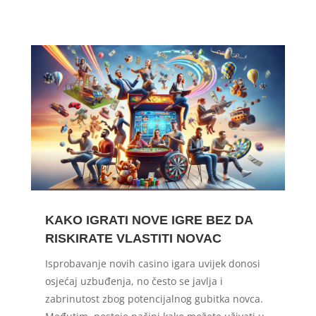
KAKO IGRATI NOVE IGRE BEZ DA
RISKIRATE VLASTITI NOVAC
Isprobavanje novih casino igara uvijek donosi
osjećaj uzbuđenja, no često se javlja i
zabrinutost zbog potencijalnog gubitka novca.