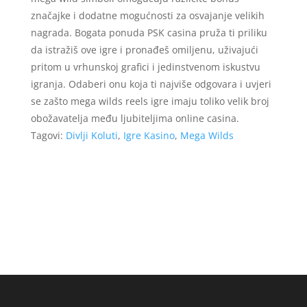
značajke i dodatne mogućnosti za osvajanje velikih
nagrada. Bogata ponuda PSK casina pruža ti priliku
da istražiš ove igre i pronađeš omiljenu, uživajući
pritom u vrhunskoj grafici i jedinstvenom iskustvu
igranja. Odaberi onu koja ti najviše odgovara i uvjeri
se zašto mega wilds reels igre imaju toliko velik broj
obožavatelja među ljubiteljima online casina.
Tagovi:
Divlji Koluti
,
Igre Kasino
,
Mega Wilds