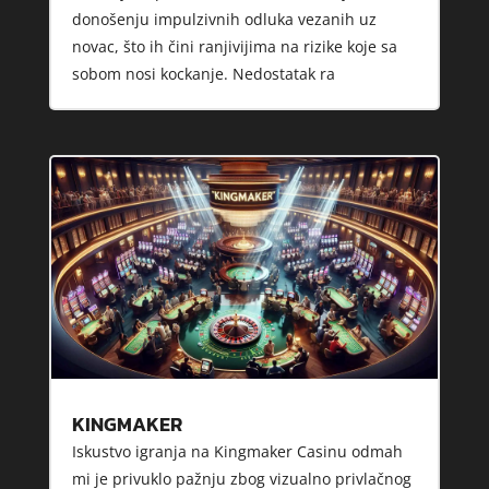
donošenju impulzivnih odluka vezanih uz
novac, što ih čini ranjivijima na rizike koje sa
sobom nosi kockanje. Nedostatak ra
KINGMAKER
Iskustvo igranja na Kingmaker Casinu odmah
mi je privuklo pažnju zbog vizualno privlačnog