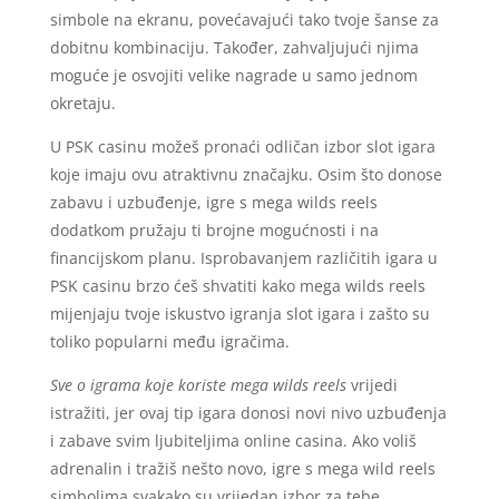
simbole na ekranu, povećavajući tako tvoje šanse za
dobitnu kombinaciju. Također, zahvaljujući njima
moguće je osvojiti velike nagrade u samo jednom
okretaju.
U PSK casinu možeš pronaći odličan izbor slot igara
koje imaju ovu atraktivnu značajku. Osim što donose
zabavu i uzbuđenje, igre s mega wilds reels
dodatkom pružaju ti brojne mogućnosti i na
financijskom planu. Isprobavanjem različitih igara u
PSK casinu brzo ćeš shvatiti kako mega wilds reels
mijenjaju tvoje iskustvo igranja slot igara i zašto su
toliko popularni među igračima.
Sve o igrama koje koriste mega wilds reels
vrijedi
istražiti, jer ovaj tip igara donosi novi nivo uzbuđenja
i zabave svim ljubiteljima online casina. Ako voliš
adrenalin i tražiš nešto novo, igre s mega wild reels
simbolima svakako su vrijedan izbor za tebe.