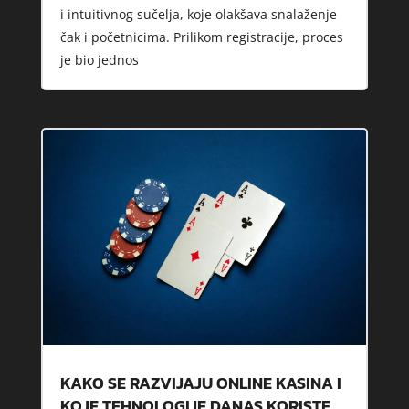
i intuitivnog sučelja, koje olakšava snalaženje
čak i početnicima. Prilikom registracije, proces
je bio jednos
KAKO SE RAZVIJAJU ONLINE KASINA I
KOJE TEHNOLOGIJE DANAS KORISTE