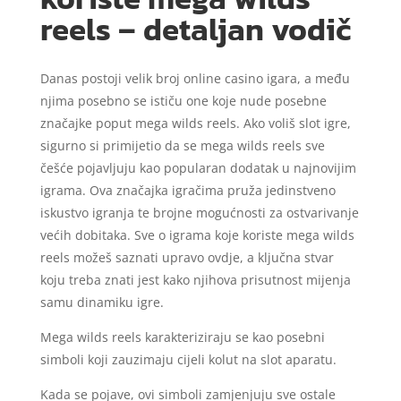
reels – detaljan vodič
Danas postoji velik broj online casino igara, a među
njima posebno se ističu one koje nude posebne
značajke poput mega wilds reels. Ako voliš slot igre,
sigurno si primijetio da se mega wilds reels sve
češće pojavljuju kao popularan dodatak u najnovijim
igrama. Ova značajka igračima pruža jedinstveno
iskustvo igranja te brojne mogućnosti za ostvarivanje
većih dobitaka. Sve o igrama koje koriste mega wilds
reels možeš saznati upravo ovdje, a ključna stvar
koju treba znati jest kako njihova prisutnost mijenja
samu dinamiku igre.
Mega wilds reels karakteriziraju se kao posebni
simboli koji zauzimaju cijeli kolut na slot aparatu.
Kada se pojave, ovi simboli zamjenjuju sve ostale