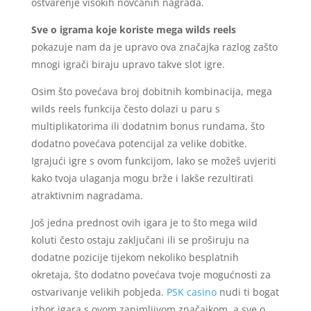
ostvarenje visokih novčanih nagrada.
Sve o igrama koje koriste mega wilds reels
pokazuje nam da je upravo ova značajka razlog zašto
mnogi igrači biraju upravo takve slot igre.
Osim što povećava broj dobitnih kombinacija, mega
wilds reels funkcija često dolazi u paru s
multiplikatorima ili dodatnim bonus rundama, što
dodatno povećava potencijal za velike dobitke.
Igrajući igre s ovom funkcijom, lako se možeš uvjeriti
kako tvoja ulaganja mogu brže i lakše rezultirati
atraktivnim nagradama.
Još jedna prednost ovih igara je to što mega wild
koluti često ostaju zaključani ili se proširuju na
dodatne pozicije tijekom nekoliko besplatnih
okretaja, što dodatno povećava tvoje mogućnosti za
ostvarivanje velikih pobjeda.
PSK casino
nudi ti bogat
izbor igara s ovom zanimljivom značajkom, a sve o