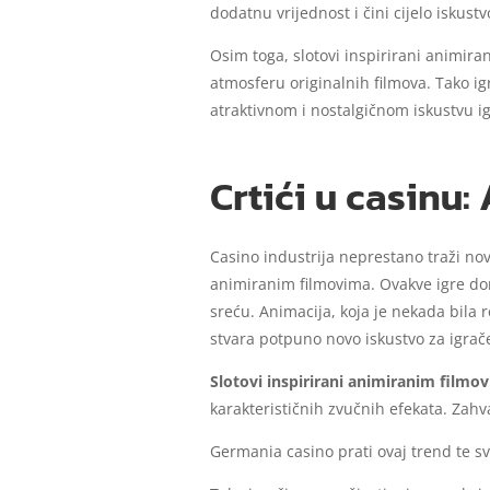
dodatnu vrijednost i čini cijelo iskust
Osim toga, slotovi inspirirani animira
atmosferu originalnih filmova. Tako ig
atraktivnom i nostalgičnom iskustvu ig
Crtići u casinu:
Casino industrija neprestano traži nov
animiranim filmovima. Ovakve igre don
sreću. Animacija, koja je nekada bila 
stvara potpuno novo iskustvo za igrač
Slotovi inspirirani animiranim filmo
karakterističnih zvučnih efekata. Zahv
Germania casino prati ovaj trend te sv