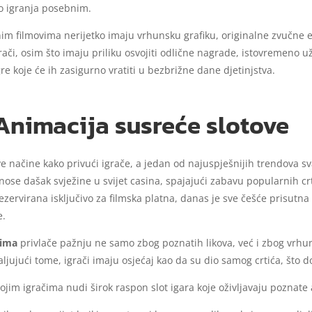
vo igranja posebnim.
nim filmovima nerijetko imaju vrhunsku grafiku, originalne zvučne e
rači, osim što imaju priliku osvojiti odlične nagrade, istovremeno 
re koje će ih zasigurno vratiti u bezbrižne dane djetinjstva.
 Animacija susreće slotove
e načine kako privući igrače, a jedan od najuspješnijih trendova sva
ose dašak svježine u svijet casina, spajajući zabavu popularnih c
rezervirana isključivo za filmska platna, danas je sve češće prisutna
e.
vima
privlače pažnju ne samo zbog poznatih likova, već i zbog vrhuns
aljujući tome, igrači imaju osjećaj kao da su dio samog crtića, što 
ojim igračima nudi širok raspon slot igara koje oživljavaju poznate