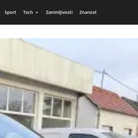
Sport
Tech
Zanimljivosti
Znanost