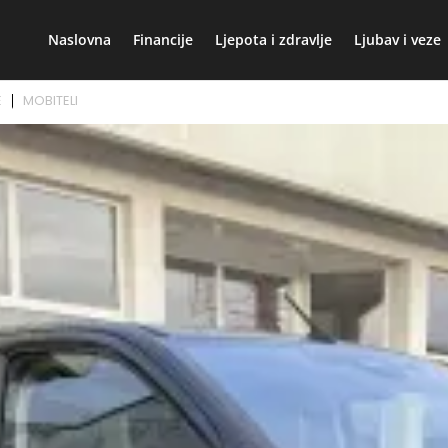
Naslovna
Financije
Ljepota i zdravlje
Ljubav i veze