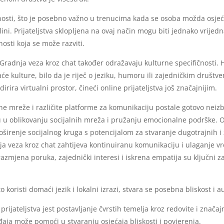
sti, što je posebno važno u trenucima kada se osoba možda osjeća i
ni. Prijateljstva sklopljena na ovaj način mogu biti jednako vrijedn
osti koja se može razviti.
 Gradnja veza kroz chat također odražavaju kulturne specifičnosti. H
 kulture, bilo da je riječ o jeziku, humoru ili zajedničkim društv
irira virtualni prostor, čineći online prijateljstva još značajnijim.
e mreže i različite platforme za komunikaciju postale gotovo neizbj
aju u oblikovanju socijalnih mreža i pružanju emocionalne podrške
roširenje socijalnog kruga s potencijalom za stvaranje dugotrajnih 
nja veza kroz chat zahtijeva kontinuiranu komunikaciju i ulaganje vr
 razmjena poruka, zajednički interesi i iskrena empatija su ključni z
to koristi domaći jezik i lokalni izrazi, stvara se posebna bliskost i 
rijateljstva jest postavljanje čvrstih temelja kroz redovite i znača
aja može pomoći u stvaranju osjećaja bliskosti i povjerenja.