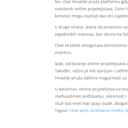
No, chat Hrvatski pruža platformu gdje 
smislenih online prijateljstava. Osim 
korisnici mogu osjećati kao dio zajedn
S druge strane, jedna od prednosti onl
zajedničkih interesa, bez obzira na fi
Chat Hrvatski omogućava korisnicima da
vrijedno.
Ipak, održavanje online prijateljstava 
Također, važno je biti oprezan i zaštit
Hrvatski pruža odlične mogućnosti za t
U konačnici, online prijateljstva na h
međusobnom poštovanju, iskrenosti i o
služi kao most koji spaja ljude, obogaću
Tagovi:
Chat veze
,
društvene mreže
,
O