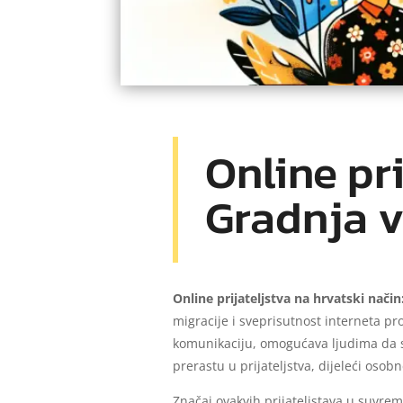
Online pri
Gradnja v
Online prijateljstva na hrvatski nači
migracije i sveprisutnost interneta pr
komunikaciju, omogućava ljudima da se
prerastu u prijateljstva, dijeleći osobn
Značaj ovakvih prijateljstava u suvre