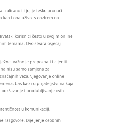
zolirano ili joj je teško pronaći
a kao i ona uživo, s obzirom na
rvatski korisnici često u svojim online
enim temama. Ovo stvara osjećaj
ežne, važno je prepoznati i cijeniti
. Ona nisu samo zamjena za
i značajnih veza.Njegovanje online
emena, baš kao i u prijateljstvima koja
a održavanje i produbljivanje ovih
autentičnost u komunikaciji.
jne razgovore. Dijeljenje osobnih