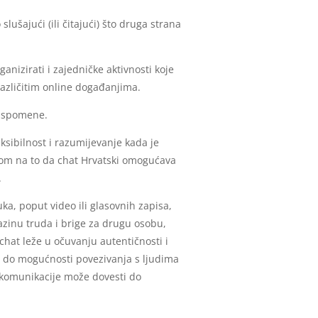
lušajući (ili čitajući) što druga strana
anizirati i zajedničke aktivnosti koje
 različitim online događanjima.
 uspomene.
sibilnost i razumijevanje kada je
irom na to da chat Hrvatski omogućava
.
a, poput video ili glasovnih zapisa,
azinu truda i brige za drugu osobu,
 chat leže u očuvanju autentičnosti i
i do mogućnosti povezivanja s ljudima
ne komunikacije može dovesti do