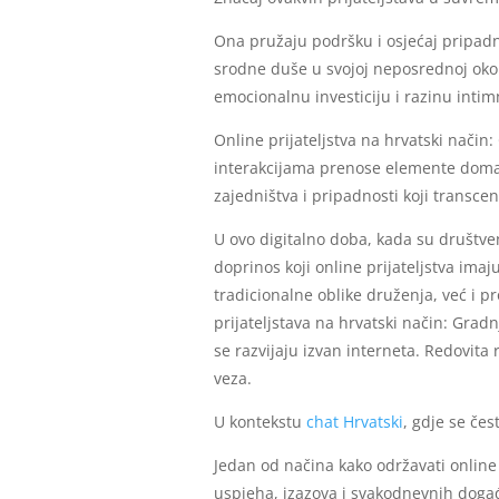
Ona pružaju podršku i osjećaj pripadno
srodne duše u svojoj neposrednoj okoli
emocionalnu investiciju i razinu intimn
Online prijateljstva na hrvatski način:
interakcijama prenose elemente domaće
zajedništva i pripadnosti koji transcend
U ovo digitalno doba, kada su društven
doprinos koji online prijateljstva im
tradicionalne oblike druženja, već i p
prijateljstava na hrvatski način: Grad
se razvijaju izvan interneta. Redovita
veza.
U kontekstu
chat Hrvatski
, gdje se čes
Jedan od načina kako održavati online p
uspjeha, izazova i svakodnevnih događ