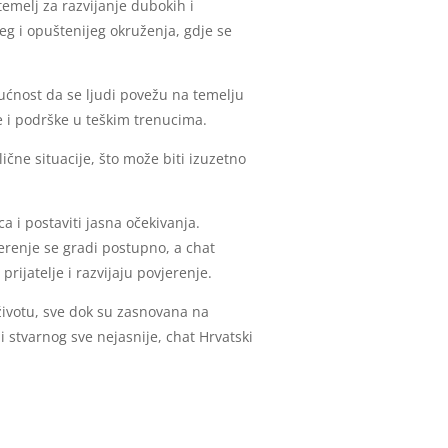
temelj za razvijanje dubokih i
jeg i opuštenijeg okruženja, gdje se
gućnost da se ljudi povežu na temelju
ve i podrške u teškim trenucima.
ične situacije, što može biti izuzetno
ca i postaviti jasna očekivanja.
jerenje se gradi postupno, a chat
ijatelje i razvijaju povjerenje.
 životu, sve dok su zasnovana na
 stvarnog sve nejasnije, chat Hrvatski