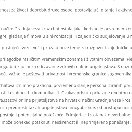
ost za život i dobrobit druge osobe, postavljajući pitanja i aktivno s
i način: Gradnja veza kroz chat
ostala jaka, korisno je povremeno org
gre, gledanje filmova u sinkronizaciji ili zajedničko sudjelovanje u
ć postojeće veze, već i pružaju nove teme za razgovor i zajedničke
 prilagodba različitim vremenskim zonama i životnim obvezama. Flek
gu biti ključni za održavanje zdravih online prijateljstava. S obz
oći, važno je poštovati privatnost i vremenske granice sugovornika
hatova iznimno praktična, povremeno slanje personaliziranih poruk
sti i osobnosti u komunikaciji. Ovakav pristup pokazuje dodatnu r
tva.Izazovi online prijateljstava na hrvatski način: Gradnja veza kroz
k su prednosti takvih prijateljstava mnogobrojne, od pristupačnost
va, postoje i potencijalne poteškoće. Primjerice, izostanak neverbal
 može ponekad potaknuti neiskrenost ili neprimjereno ponašanje.