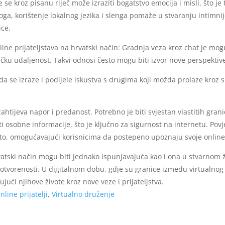
se kroz pisanu riječ može izraziti bogatstvo emocija i misli, što je 
toga, korištenje lokalnog jezika i slenga pomaže u stvaranju intimni
ice.
ine prijateljstava na hrvatski način: Gradnja veza kroz chat je mo
zičku udaljenost. Takvi odnosi često mogu biti izvor nove perspekti
 se izraze i podijele iskustva s drugima koji možda prolaze kroz sl
zahtijeva napor i predanost. Potrebno je biti svjestan vlastitih grani
iti osobne informacije, što je ključno za sigurnost na internetu. Pov
o, omogućavajući korisnicima da postepeno upoznaju svoje online pr
rvatski način mogu biti jednako ispunjavajuća kao i ona u stvarnom
tvorenosti. U digitalnom dobu, gdje su granice između virtualnog i
jući njihove živote kroz nove veze i prijateljstva.
nline prijatelji
,
Virtualno druženje