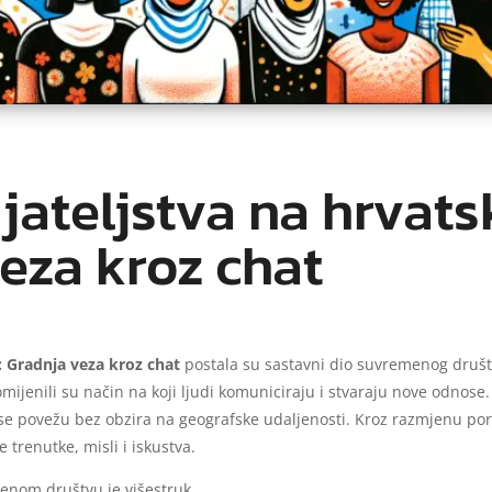
jateljstva na hrvats
eza kroz chat
n: Gradnja veza kroz chat
postala su sastavni dio suvremenog društv
omijenili su način na koji ljudi komuniciraju i stvaraju nove odnose
 povežu bez obzira na geografske udaljenosti. Kroz razmjenu poruk
e trenutke, misli i iskustva.
menom društvu je višestruk.