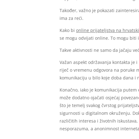
Također, važno je pokazati zainteresiran
ima za reći.
Kako bi
online prijateljstva na hrvatsk
se mogu odvijati online. To mogu biti i
Takve aktivnosti ne samo da jačaju ve
Važan aspekt održavanja kontakta je i
riječ o vremenu odgovora na poruke mo
komunikaciju u bilo koje doba dana i n
Konačno, iako je komunikacija putem c
može dodatno ojačati osjećaj povezano
što je temelj svakog čvrstog prijateljs
sigurnosti u digitalnom okruženju. Do
različitih interesa i životnih iskusta
nesporazuma, a anonimnost interneta