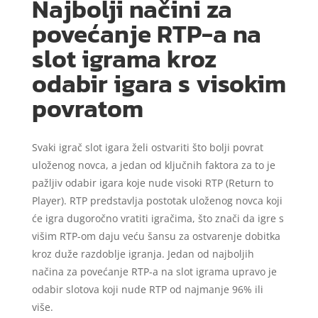
Najbolji načini za
povećanje RTP-a na
slot igrama kroz
odabir igara s visokim
povratom
Svaki igrač slot igara želi ostvariti što bolji povrat
uloženog novca, a jedan od ključnih faktora za to je
pažljiv odabir igara koje nude visoki RTP (Return to
Player). RTP predstavlja postotak uloženog novca koji
će igra dugoročno vratiti igračima, što znači da igre s
višim RTP-om daju veću šansu za ostvarenje dobitka
kroz duže razdoblje igranja. Jedan od najboljih
načina za povećanje RTP-a na slot igrama upravo je
odabir slotova koji nude RTP od najmanje 96% ili
više.