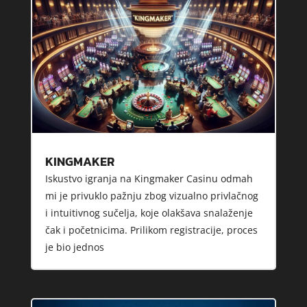
KINGMAKER
Iskustvo igranja na Kingmaker Casinu odmah
mi je privuklo pažnju zbog vizualno privlačnog
i intuitivnog sučelja, koje olakšava snalaženje
čak i početnicima. Prilikom registracije, proces
je bio jednos