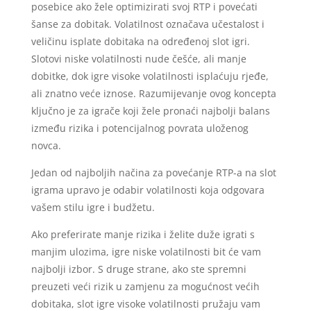
posebice ako žele optimizirati svoj RTP i povećati
šanse za dobitak. Volatilnost označava učestalost i
veličinu isplate dobitaka na određenoj slot igri.
Slotovi niske volatilnosti nude češće, ali manje
dobitke, dok igre visoke volatilnosti isplaćuju rjeđe,
ali znatno veće iznose. Razumijevanje ovog koncepta
ključno je za igrače koji žele pronaći najbolji balans
između rizika i potencijalnog povrata uloženog
novca.
Jedan od najboljih načina za povećanje RTP-a na slot
igrama upravo je odabir volatilnosti koja odgovara
vašem stilu igre i budžetu.
Ako preferirate manje rizika i želite duže igrati s
manjim ulozima, igre niske volatilnosti bit će vam
najbolji izbor. S druge strane, ako ste spremni
preuzeti veći rizik u zamjenu za mogućnost većih
dobitaka, slot igre visoke volatilnosti pružaju vam