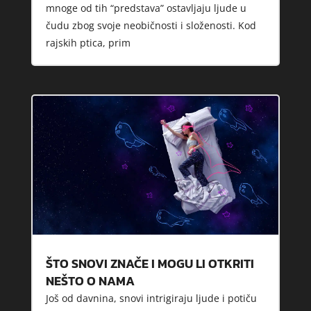
mnoge od tih “predstava” ostavljaju ljude u
čudu zbog svoje neobičnosti i složenosti. Kod
rajskih ptica, prim
ŠTO SNOVI ZNAČE I MOGU LI OTKRITI
NEŠTO O NAMA
Još od davnina, snovi intrigiraju ljude i potiču