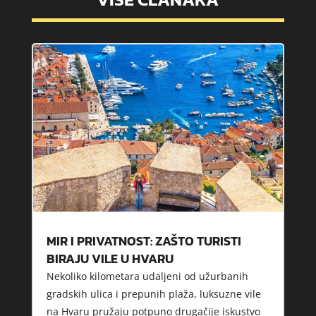
MIR I PRIVATNOST: ZAŠTO TURISTI
BIRAJU VILE U HVARU
Nekoliko kilometara udaljeni od užurbanih
gradskih ulica i prepunih plaža, luksuzne vile
na Hvaru pružaju potpuno drugačije iskustvo