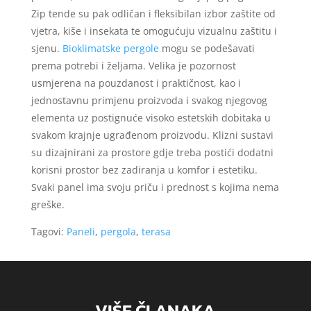
Zip tende su pak odličan i fleksibilan izbor zaštite od
vjetra, kiše i insekata te omogućuju vizualnu zaštitu i
sjenu.
Bioklimatske pergole
mogu se podešavati
prema potrebi i željama. Velika je pozornost
usmjerena na pouzdanost i praktičnost, kao i
jednostavnu primjenu proizvoda i svakog njegovog
elementa uz postignuće visoko estetskih dobitaka u
svakom krajnje ugrađenom proizvodu. Klizni sustavi
su dizajnirani za prostore gdje treba postići dodatni
korisni prostor bez zadiranja u komfor i estetiku.
Svaki panel ima svoju priču i prednost s kojima nema
greške.
Tagovi:
Paneli
,
pergola
,
terasa
VIŠE ČLANAKA