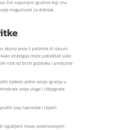
as čini svjesnijim igračem koji zna
 svoje mogućnosti za dobitak.
itke
obzira jeste li početnik ili iskusni
 Kako strategija može poboljšati vaše
e rizik od brzih gubitaka i produžite
iti tijekom jedne sesije igranja u
trolirate svoje uloge i izbjegnete
pratiti svoj napredak i izbjeći
iti izgubljeni novac povećavanjem