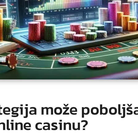
tegija može poboljš
nline casinu?