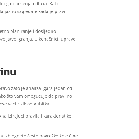
alnog donošenja odluka. Kako
da jasno sagledate kada je pravi
etno planiranje i dosljedno
voljstvo igranja. U konačnici, upravo
sinu
pravo zato je analiza igara jedan od
Tako što vam omogućuje da pravilno
ose veći rizik od gubitka.
alizirajući pravila i karakteristike
da izbjegnete česte pogreške koje čine