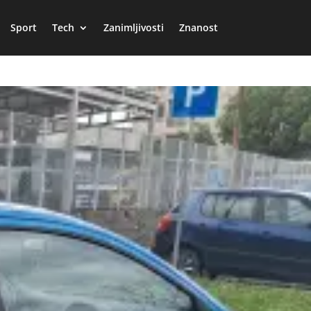
Sport
Tech
Zanimljivosti
Znanost