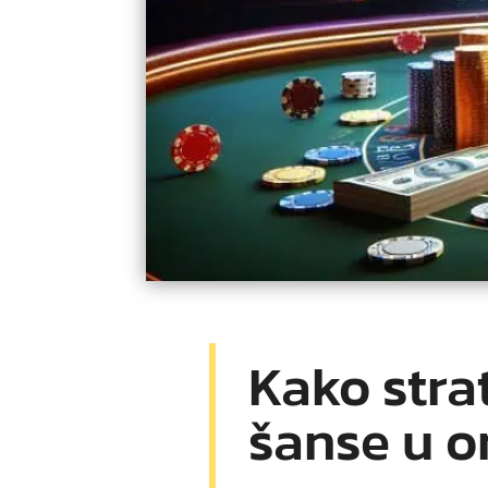
Kako stra
šanse u o