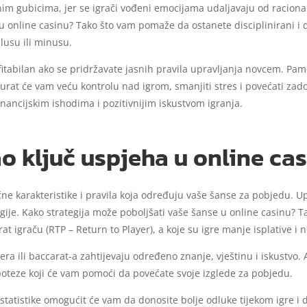
nim gubicima, jer se igrači vođeni emocijama udaljavaju od racion
u online casinu? Tako što vam pomaže da ostanete disciplinirani i 
plusu ili minusu.
itabilan ako se pridržavate jasnih pravila upravljanja novcem. Pam
urat će vam veću kontrolu nad igrom, smanjiti stres i povećati zado
inancijskim ishodima i pozitivnijim iskustvom igranja.
ao ključ uspjeha u online ca
čne karakteristike i pravila koja određuju vaše šanse za pobjedu. U
gije. Kako strategija može poboljšati vaše šanse u online casinu? 
at igraču (RTP – Return to Player), a koje su igre manje isplative i n
ra ili baccarat-a zahtijevaju određeno znanje, vještinu i iskustvo. An
poteze koji će vam pomoći da povećate svoje izglede za pobjedu.
 statistike omogućit će vam da donosite bolje odluke tijekom igre i 