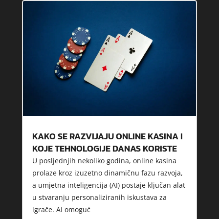
KAKO SE RAZVIJAJU ONLINE KASINA I
KOJE TEHNOLOGIJE DANAS KORISTE
U posljednjih nekoliko godina, online kasina
prolaze kroz izuzetno dinamičnu fazu razvoja,
a umjetna inteligencija (AI) postaje ključan alat
u stvaranju personaliziranih iskustava za
igrače. AI omoguć