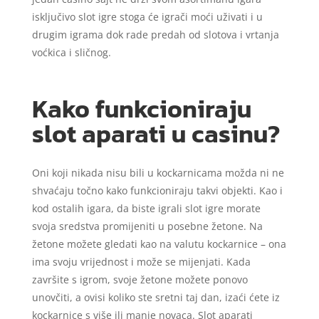
isključivo slot igre stoga će igrači moći uživati i u
drugim igrama dok rade predah od slotova i vrtanja
voćkica i sličnog.
Kako funkcioniraju
slot aparati u casinu?
Oni koji nikada nisu bili u kockarnicama možda ni ne
shvaćaju točno kako funkcioniraju takvi objekti. Kao i
kod ostalih igara, da biste igrali slot igre morate
svoja sredstva promijeniti u posebne žetone. Na
žetone možete gledati kao na valutu kockarnice – ona
ima svoju vrijednost i može se mijenjati. Kada
završite s igrom, svoje žetone možete ponovo
unovčiti, a ovisi koliko ste sretni taj dan, izaći ćete iz
kockarnice s više ili manje novaca. Slot aparati