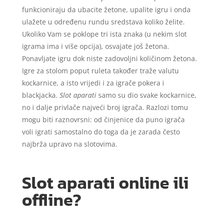
funkcioniraju da ubacite žetone, upalite igru i onda
ulažete u određenu rundu sredstava koliko želite.
Ukoliko Vam se poklope tri ista znaka (u nekim slot
igrama ima i više opcija), osvajate još žetona.
Ponavljate igru dok niste zadovoljni količinom žetona.
Igre za stolom poput ruleta također traže valutu
kockarnice, a isto vrijedi i za igrače pokera i
blackjacka.
Slot aparati
samo su dio svake kockarnice,
no i dalje privlače najveći broj igrača. Razlozi tomu
mogu biti raznovrsni: od činjenice da puno igrača
voli igrati samostalno do toga da je zarada često
najbrža upravo na slotovima.
Slot aparati online ili
offline?