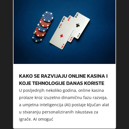
KAKO SE RAZVIJAJU ONLINE KASINA I
KOJE TEHNOLOGIJE DANAS KORISTE
U posljednjih nekoliko godina, online kasina
prolaze kroz izuzetno dinamičnu fazu razvoja,
a umjetna inteligencija (AI) postaje ključan alat
u stvaranju personaliziranih iskustava za
igrače. AI omoguć