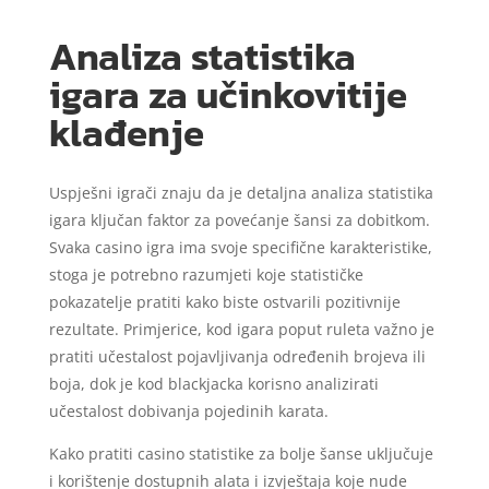
Analiza statistika
igara za učinkovitije
klađenje
Uspješni igrači znaju da je detaljna analiza statistika
igara ključan faktor za povećanje šansi za dobitkom.
Svaka casino igra ima svoje specifične karakteristike,
stoga je potrebno razumjeti koje statističke
pokazatelje pratiti kako biste ostvarili pozitivnije
rezultate. Primjerice, kod igara poput ruleta važno je
pratiti učestalost pojavljivanja određenih brojeva ili
boja, dok je kod blackjacka korisno analizirati
učestalost dobivanja pojedinih karata.
Kako pratiti casino statistike za bolje šanse uključuje
i korištenje dostupnih alata i izvještaja koje nude