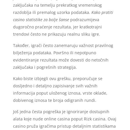
zaključaka na temelju prekratkog vremenskog
razdoblja ili premalog uzorka podataka.
Kako pratiti
casino statistike za bolje šanse
podrazumijeva
dugoročno praćenje rezultata, jer kratkotrajni
trendovi često ne prikazuju realnu sliku igre.
Također, igrači često zanemaruju važnost pravilnog
bilježenja podataka. Površno ili nepotpuno
evidentiranje rezultata može dovesti do netočnih
zaključaka i pogrešnih strategija.
Kako biste izbjegli ovu grešku, preporučuje se
dosljedno i detaljno zapisivanje svih važnih
informacija poput uloženog iznosa, vrste oklade,
dobivenog iznosa te broja odigranih rundi.
Još jedna česta pogreška je ignoriranje dostupnih
alata koje nude online casina poput Rizk casina. Ovaj
casino pruža igračima pristup detaljnim statistikama