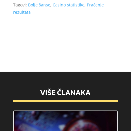
Tagovi:
Bolje šanse
,
Casino statistike
,
Praćenje
rezultata
VIŠE ČLANAKA