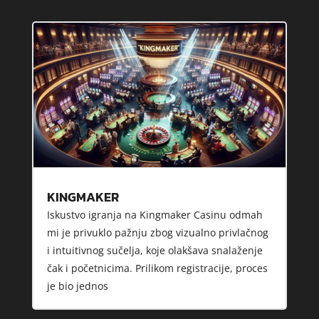
KINGMAKER
Iskustvo igranja na Kingmaker Casinu odmah
mi je privuklo pažnju zbog vizualno privlačnog
i intuitivnog sučelja, koje olakšava snalaženje
čak i početnicima. Prilikom registracije, proces
je bio jednos