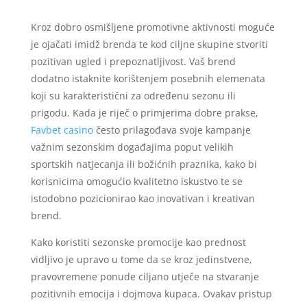
Kroz dobro osmišljene promotivne aktivnosti moguće
je ojačati imidž brenda te kod ciljne skupine stvoriti
pozitivan ugled i prepoznatljivost. Vaš brend
dodatno istaknite korištenjem posebnih elemenata
koji su karakteristični za određenu sezonu ili
prigodu. Kada je riječ o primjerima dobre prakse,
Favbet casino
često prilagođava svoje kampanje
važnim sezonskim događajima poput velikih
sportskih natjecanja ili božićnih praznika, kako bi
korisnicima omogućio kvalitetno iskustvo te se
istodobno pozicionirao kao inovativan i kreativan
brend.
Kako koristiti sezonske promocije kao prednost
vidljivo je upravo u tome da se kroz jedinstvene,
pravovremene ponude ciljano utječe na stvaranje
pozitivnih emocija i dojmova kupaca. Ovakav pristup