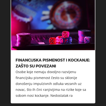
FINANCIJSKA PISMENOST I KOCKANJE:
ZAŠTO SU POVEZANI
Osobe koje nemaju dovoljno razvijenu
financijsku pismenost često su sklonije
donošenju impulzivnih odluka vezanih uz
novac, što ih čini ranjivijima na rizike koje sa
sobom nosi kockanje. Nedostatak ra