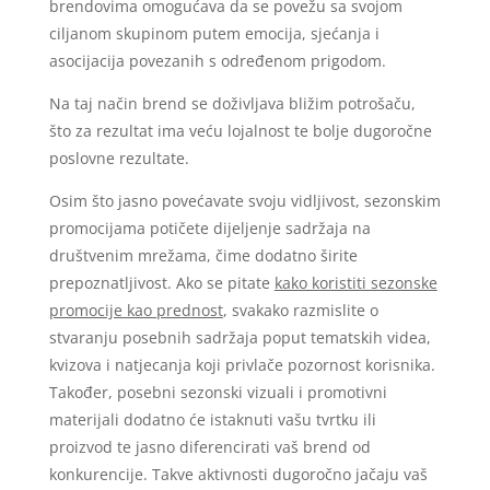
brendovima omogućava da se povežu sa svojom
ciljanom skupinom putem emocija, sjećanja i
asocijacija povezanih s određenom prigodom.
Na taj način brend se doživljava bližim potrošaču,
što za rezultat ima veću lojalnost te bolje dugoročne
poslovne rezultate.
Osim što jasno povećavate svoju vidljivost, sezonskim
promocijama potičete dijeljenje sadržaja na
društvenim mrežama, čime dodatno širite
prepoznatljivost. Ako se pitate
kako koristiti sezonske
promocije kao prednost
, svakako razmislite o
stvaranju posebnih sadržaja poput tematskih videa,
kvizova i natjecanja koji privlače pozornost korisnika.
Također, posebni sezonski vizuali i promotivni
materijali dodatno će istaknuti vašu tvrtku ili
proizvod te jasno diferencirati vaš brend od
konkurencije. Takve aktivnosti dugoročno jačaju vaš