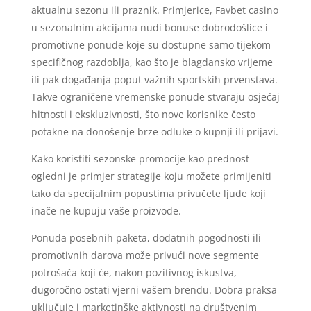
aktualnu sezonu ili praznik. Primjerice, Favbet casino
u sezonalnim akcijama nudi bonuse dobrodošlice i
promotivne ponude koje su dostupne samo tijekom
specifičnog razdoblja, kao što je blagdansko vrijeme
ili pak događanja poput važnih sportskih prvenstava.
Takve ograničene vremenske ponude stvaraju osjećaj
hitnosti i ekskluzivnosti, što nove korisnike često
potakne na donošenje brze odluke o kupnji ili prijavi.
Kako koristiti sezonske promocije kao prednost
ogledni je primjer strategije koju možete primijeniti
tako da specijalnim popustima privučete ljude koji
inače ne kupuju vaše proizvode.
Ponuda posebnih paketa, dodatnih pogodnosti ili
promotivnih darova može privući nove segmente
potrošača koji će, nakon pozitivnog iskustva,
dugoročno ostati vjerni vašem brendu. Dobra praksa
uključuje i marketinške aktivnosti na društvenim