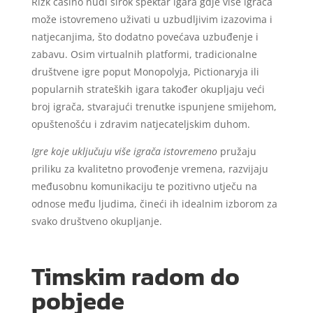
Rizk casino nudi širok spektar igara gdje više igrača
može istovremeno uživati u uzbudljivim izazovima i
natjecanjima, što dodatno povećava uzbuđenje i
zabavu. Osim virtualnih platformi, tradicionalne
društvene igre poput Monopolyja, Pictionaryja ili
popularnih strateških igara također okupljaju veći
broj igrača, stvarajući trenutke ispunjene smijehom,
opuštenošću i zdravim natjecateljskim duhom.
Igre koje uključuju više igrača istovremeno
pružaju
priliku za kvalitetno provođenje vremena, razvijaju
međusobnu komunikaciju te pozitivno utječu na
odnose među ljudima, čineći ih idealnim izborom za
svako društveno okupljanje.
Timskim radom do
pobjede