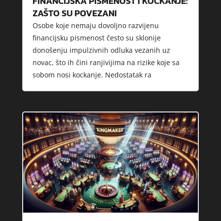
FINANCIJSKA PISMENOST I KOCKANJE:
ZAŠTO SU POVEZANI
Osobe koje nemaju dovoljno razvijenu
financijsku pismenost često su sklonije
donošenju impulzivnih odluka vezanih uz
novac, što ih čini ranjivijima na rizike koje sa
sobom nosi kockanje. Nedostatak ra