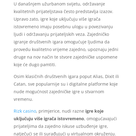
U današnjem užurbanom svijetu, održavanje
kvalitetnih prijateljstava često predstavlja izazov.
Upravo zato, igre koje uključuju više igrača
istovremeno imaju posebnu ulogu u povezivanju
ljudi i održavanju prijateljskih veza. Zajedničko
igranje društvenih igara omogućuje ljudima da
provedu kvalitetno vrijeme zajedno, upoznaju jedni
druge na nov način te stvore zajedničke uspomene
koje će dugo pamtiti.
Osim klasičnih društvenih igara poput Alias, Dixit ili
Catan, sve popularnije su i digitalne platforme koje
nude mogućnost zajedničke igre u stvarnom
vremenu.
Rizk casino
, primjerice, nudi razne
igre koje
uključuju više igrača istovremeno
, omogućavajući
prijateljima da zajedno iskuse uzbuđenje igre,
natječući se ili surađujući u virtualnom okruženju.