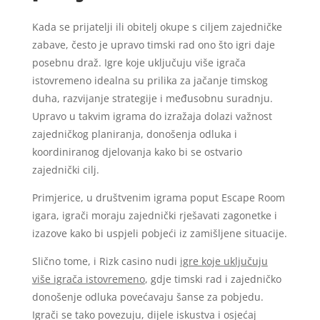
Kada se prijatelji ili obitelj okupe s ciljem zajedničke
zabave, često je upravo timski rad ono što igri daje
posebnu draž. Igre koje uključuju više igrača
istovremeno idealna su prilika za jačanje timskog
duha, razvijanje strategije i međusobnu suradnju.
Upravo u takvim igrama do izražaja dolazi važnost
zajedničkog planiranja, donošenja odluka i
koordiniranog djelovanja kako bi se ostvario
zajednički cilj.
Primjerice, u društvenim igrama poput Escape Room
igara, igrači moraju zajednički rješavati zagonetke i
izazove kako bi uspjeli pobjeći iz zamišljene situacije.
Slično tome, i Rizk casino nudi
igre koje uključuju
više igrača istovremeno
, gdje timski rad i zajedničko
donošenje odluka povećavaju šanse za pobjedu.
Igrači se tako povezuju, dijele iskustva i osjećaj