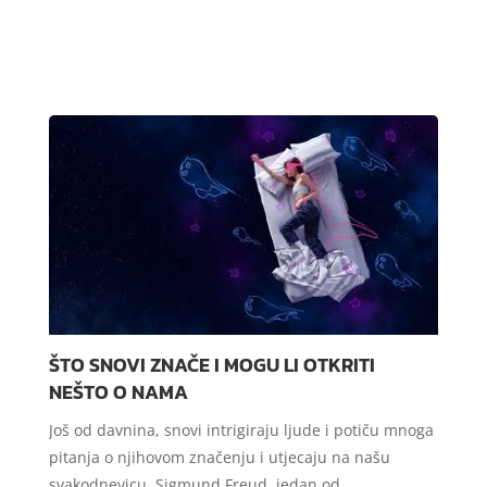
ŠTO SNOVI ZNAČE I MOGU LI OTKRITI
NEŠTO O NAMA
Još od davnina, snovi intrigiraju ljude i potiču mnoga
pitanja o njihovom značenju i utjecaju na našu
svakodnevicu. Sigmund Freud, jedan od