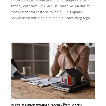
Satovi su oduvijek bili predmet divljenja i statusni
simbol, odražavajući ukus i stil vlasnika. Međutim,
modni trendovi često se mijenjaju, a s njima i
popularnost određenih modela. Upravo zbog toga,
CIJENE NEKRETNINA 2025.: ŠTO KAŽU